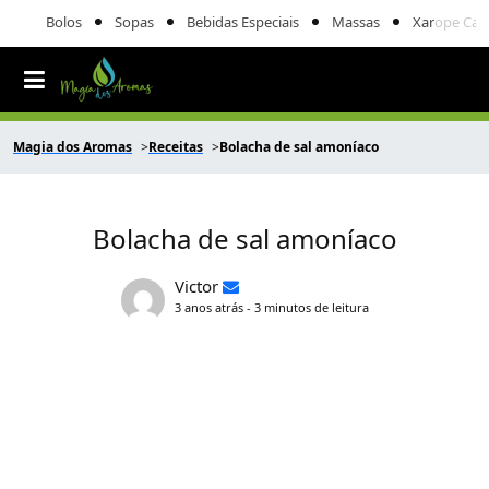
Bolos
Sopas
Bebidas Especiais
Massas
Xarope Cas
Magia dos Aromas
Receitas
Bolacha de sal amoníaco
Bolacha de sal amoníaco
Victor
3 anos atrás - 3 minutos de leitura