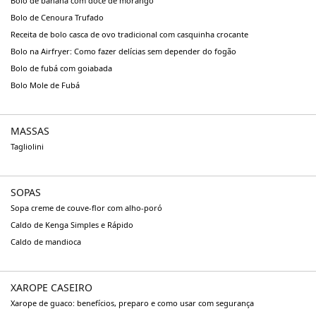
Bolo de banana com doce de morango
Bolo de Cenoura Trufado
Receita de bolo casca de ovo tradicional com casquinha crocante
Bolo na Airfryer: Como fazer delícias sem depender do fogão
Bolo de fubá com goiabada
Bolo Mole de Fubá
MASSAS
Tagliolini
SOPAS
Sopa creme de couve-flor com alho-poró
Caldo de Kenga Simples e Rápido
Caldo de mandioca
XAROPE CASEIRO
Xarope de guaco: benefícios, preparo e como usar com segurança