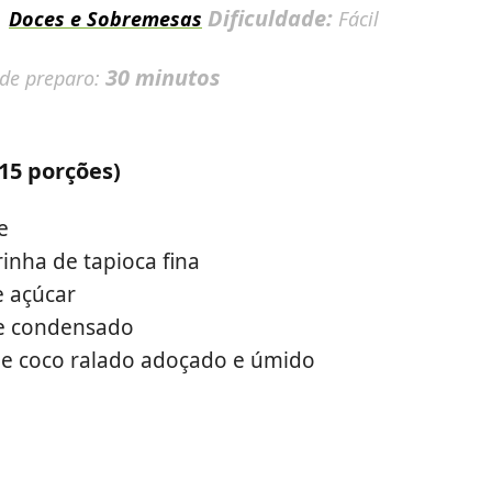
:
Dificuldade:
Doces e Sobremesas
Fácil
30 minutos
 de preparo:
15 porções)
te
rinha de tapioca fina
e açúcar
ite condensado
de coco ralado adoçado e úmido