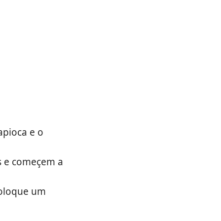
apioca e o
s e começem a
coloque um