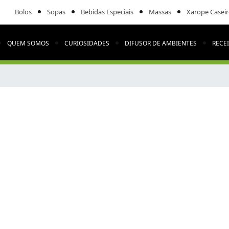
Bolos
Sopas
Bebidas Especiais
Massas
Xarope Casei
QUEM SOMOS
CURIOSIDADES
DIFUSOR DE AMBIENTES
RECE