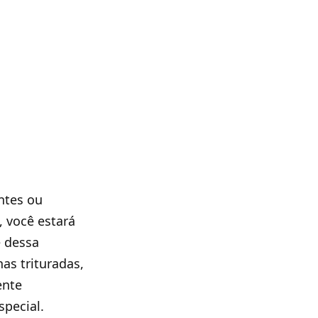
ntes ou
 você estará
e dessa
as trituradas,
ente
pecial.