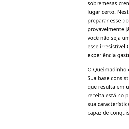
sobremesas crem
lugar certo. Nes
preparar esse do
provavelmente j
você não seja um
esse irresistível
experiência gast
O Queimadinho é 
Sua base consist
que resulta em 
receita está no 
sua característic
capaz de conquis