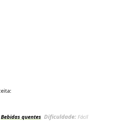
eita:
:
Dificuldade:
Bebidas quentes
Fácil