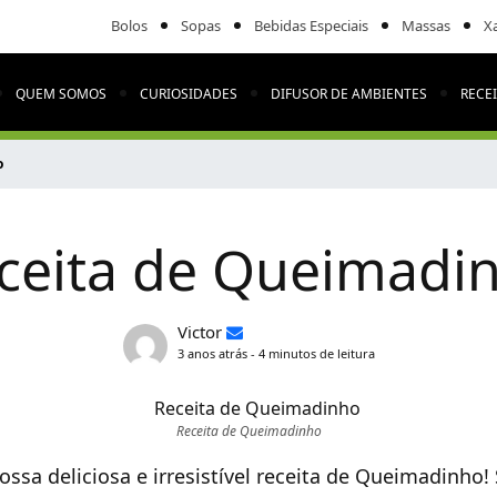
Bolos
Sopas
Bebidas Especiais
Massas
X
QUEM SOMOS
CURIOSIDADES
DIFUSOR DE AMBIENTES
RECE
o
ceita de Queimadi
Victor
3 anos atrás - 4 minutos de leitura
Receita de Queimadinho
ssa deliciosa e irresistível receita de Queimadinho! 