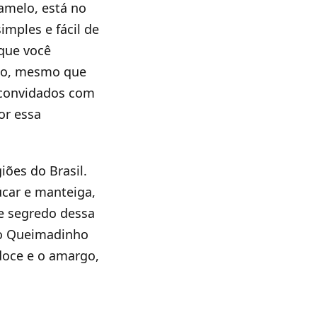
amelo, está no
imples e fácil de
 que você
do, mesmo que
 convidados com
por essa
ões do Brasil.
úcar e manteiga,
e segredo dessa
ao Queimadinho
 doce e o amargo,