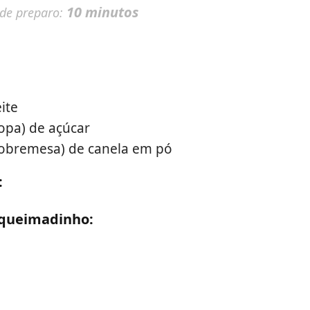
10 minutos
 de preparo:
eite
sopa) de açúcar
sobremesa) de canela em pó
:
 queimadinho: