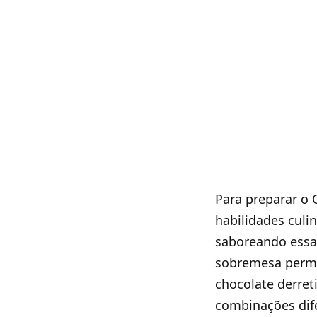
Para preparar o 
habilidades culi
saboreando essa 
sobremesa permit
chocolate derret
combinações dife