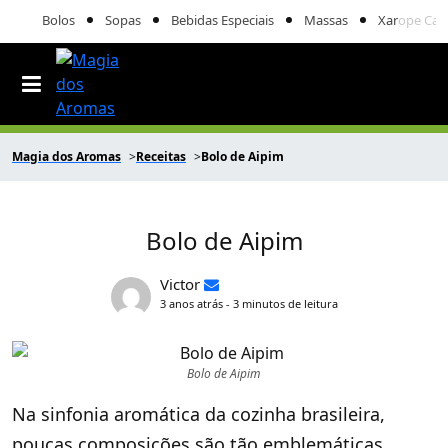
Bolos
Sopas
Bebidas Especiais
Massas
Xarope Cas
Magia dos Aromas
Receitas
Bolo de Aipim
Bolo de Aipim
Victor
3 anos atrás - 3 minutos de leitura
Bolo de Aipim
Na sinfonia aromática da cozinha brasileira,
poucas composições são tão emblemáticas