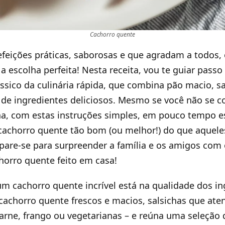
Cachorro quente
refeições práticas, saborosas e que agradam a todos,
a escolha perfeita! Nesta receita, vou te guiar passo
ássico da culinária rápida, que combina pão macio, s
de ingredientes deliciosos. Mesmo se você não se 
ha, com estas instruções simples, em pouco tempo e
achorro quente tão bom (ou melhor!) do que aquele
pare-se para surpreender a família e os amigos com
horro quente feito em casa!
m cachorro quente incrível está na qualidade dos in
cachorro quente frescos e macios, salsichas que at
carne, frango ou vegetarianas – e reúna uma seleçã