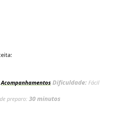
eita:
:
Dificuldade:
Acompanhamentos
Fácil
30 minutos
 de preparo: