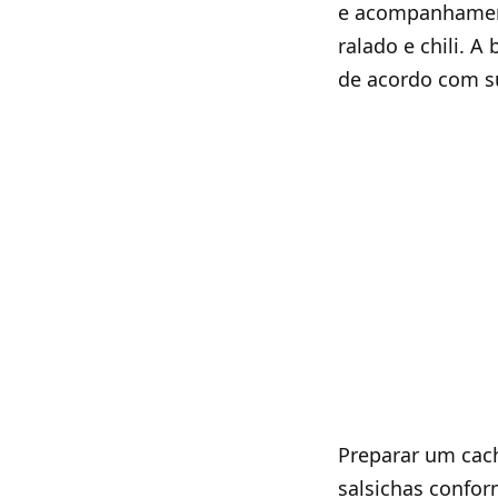
e acompanhament
ralado e chili. A
de acordo com su
Preparar um cach
salsichas confo