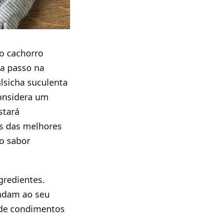
 o cachorro
 a passo na
alsicha suculenta
considera um
stará
s das melhores
 o sabor
gredientes.
endam ao seu
o de condimentos