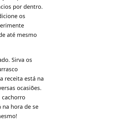
cios por dentro.
dicione os
perimente
ode até mesmo
ado. Sirva os
urrasco
a receita está na
versas ocasiões.
o cachorro
á na hora de se
 mesmo!