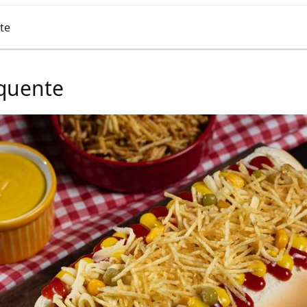
te
quente