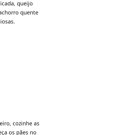
cada, queijo
 cachorro quente
iosas.
eiro, cozinhe as
eça os pães no