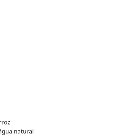
rroz
 água natural