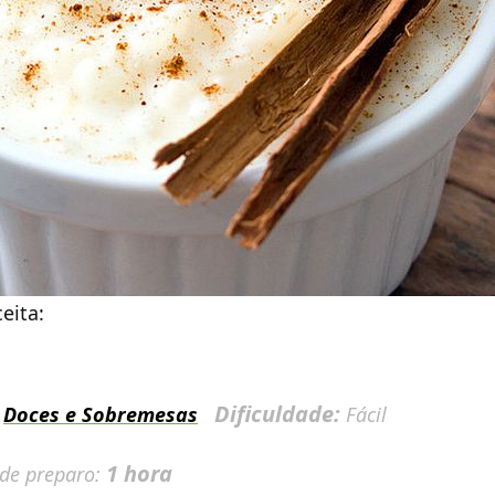
eita:
:
Dificuldade:
Doces e Sobremesas
Fácil
1 hora
 de preparo: