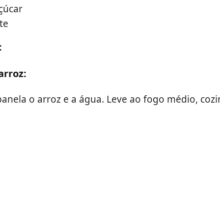
açúcar
ite
:
arroz:
anela o arroz e a água. Leve ao fogo médio, cozi