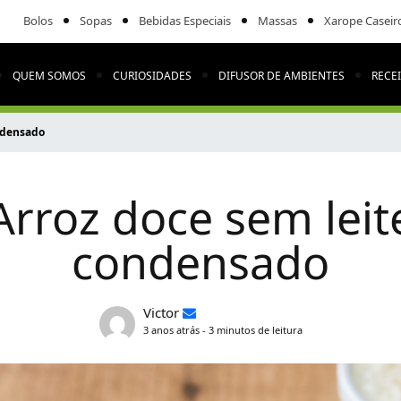
Bolos
Sopas
Bebidas Especiais
Massas
Xarope Caseir
QUEM SOMOS
CURIOSIDADES
DIFUSOR DE AMBIENTES
RECE
ndensado
Arroz doce sem leit
condensado
Victor
3 anos atrás - 3 minutos de leitura