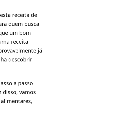
esta receita de
 para quem busca
a que um bom
uma receita
 provavelmente já
nha descobrir
passo a passo
m disso, vamos
 alimentares,