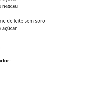
e nescau
eme de leite sem soro
e açúcar
:
ador: