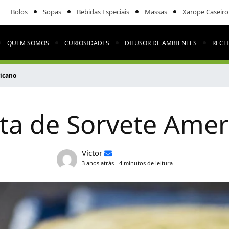
Bolos
Sopas
Bebidas Especiais
Massas
Xarope Caseiro
QUEM SOMOS
CURIOSIDADES
DIFUSOR DE AMBIENTES
RECE
ricano
ta de Sorvete Ame
Victor
3 anos atrás - 4 minutos de leitura