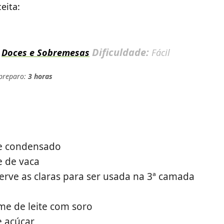
eita:
:
Dificuldade:
Doces e Sobremesas
Fácil
 preparo:
3 horas
ite condensado
te de vaca
erve as claras para ser usada na 3ª camada
eme de leite com soro
e açúcar