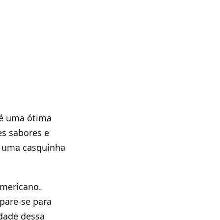
 é uma ótima
es sabores e
m uma casquinha
americano.
pare-se para
dade dessa