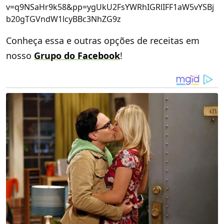
v=q9NSaHr9k58&pp=ygUkU2FsYWRhIGRlIFF1aW5vYSBj
b20gTGVndW1lcyBBc3NhZG9z
Conheça essa e outras opções de receitas em
nosso
Grupo do Facebook
!