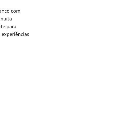
ranco com
 muita
ite para
 experiências