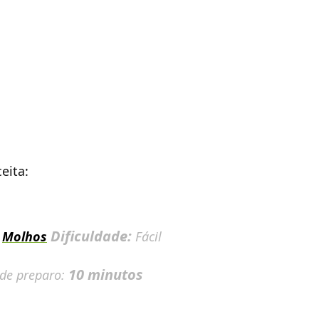
eita:
:
Dificuldade:
Molhos
Fácil
10 minutos
 de preparo: