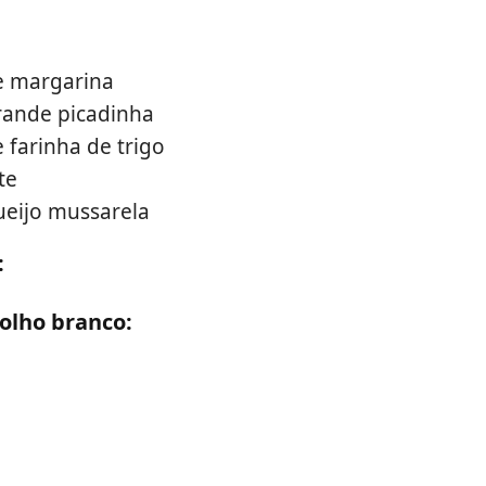
e margarina
rande picadinha
 farinha de trigo
te
queijo mussarela
:
olho branco: