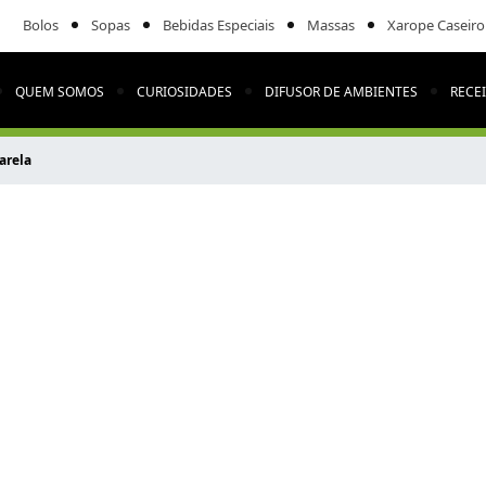
Bolos
Sopas
Bebidas Especiais
Massas
Xarope Caseiro
QUEM SOMOS
CURIOSIDADES
DIFUSOR DE AMBIENTES
RECE
arela