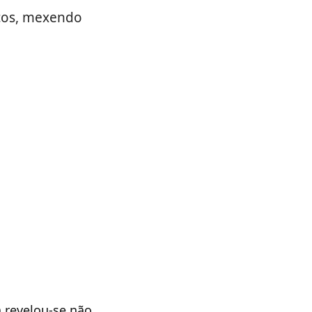
ucos, mexendo
a revelou-se não