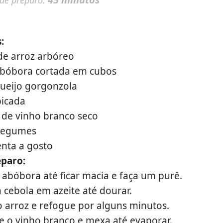
 de preparo:
:
 de arroz arbóreo
abóbora cortada em cubos
ueijo gorgonzola
picada
a de vinho branco seco
 legumes
enta a gosto
paro:
 abóbora até ficar macia e faça um purê.
 cebola em azeite até dourar.
o arroz e refogue por alguns minutos.
e o vinho branco e mexa até evaporar.