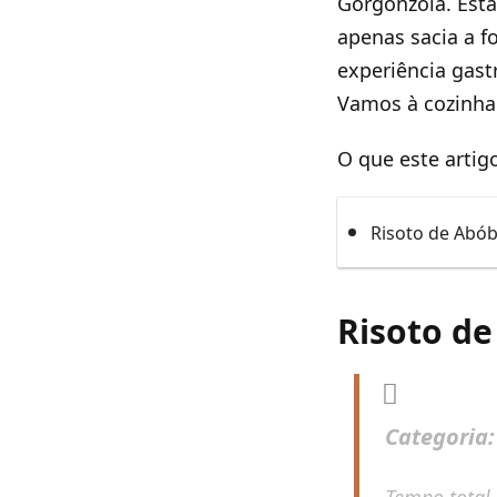
Gorgonzola. Esta
apenas sacia a 
experiência gas
Vamos à cozinha
O que este artig
Risoto de Abó
Risoto d
Categoria