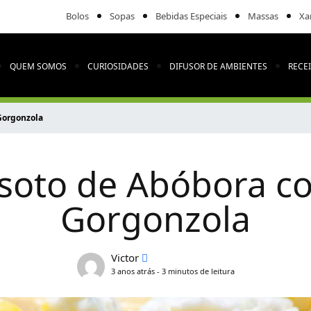
Bolos
Sopas
Bebidas Especiais
Massas
Xa
QUEM SOMOS
CURIOSIDADES
DIFUSOR DE AMBIENTES
RECE
Gorgonzola
isoto de Abóbora c
Gorgonzola
Victor
3 anos atrás - 3 minutos de leitura