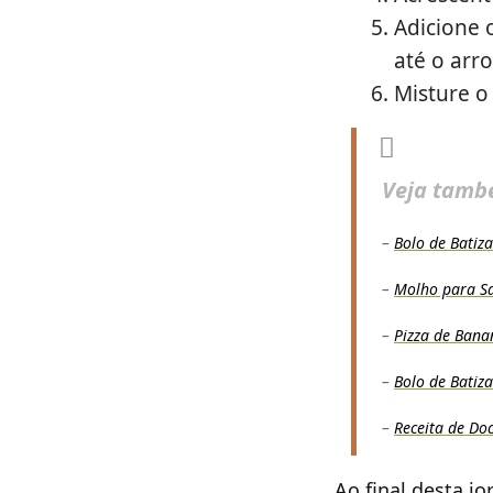
Adicione 
até o arro
Misture o
Veja tamb
–
Bolo de Batiz
–
Molho para Sa
–
Pizza de Ban
–
Bolo de Bati
–
Receita de Do
Ao final desta j