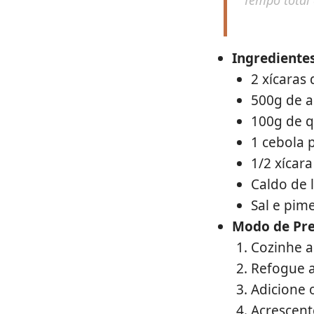
Tempo total
Ingredientes
2 xícaras
500g de 
100g de q
1 cebola 
1/2 xícar
Caldo de
Sal e pim
Modo de Pre
Cozinhe a
Refogue a
Adicione 
Acrescent