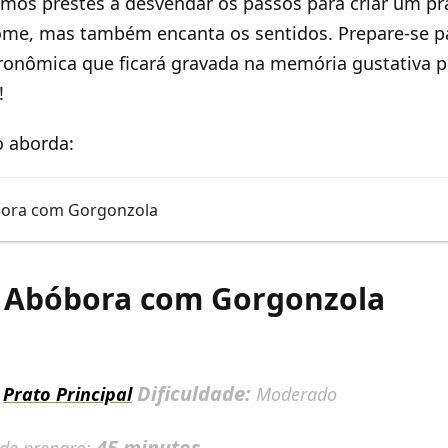
mos prestes a desvendar os passos para criar um pr
fome, mas também encanta os sentidos. Prepare-se 
tronômica que ficará gravada na memória gustativa 
!
o aborda:
bora com Gorgonzola
e Abóbora com Gorgonzola
:
Dificuldade:
Prato Principal
Moderado
45 minutos