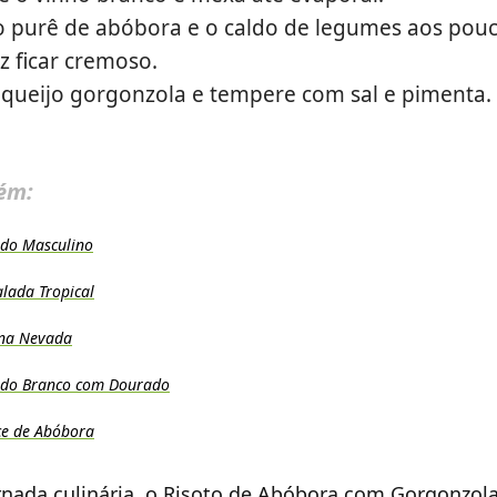
o purê de abóbora e o caldo de legumes aos po
z ficar cremoso.
 queijo gorgonzola e tempere com sal e pimenta.
ém:
ado Masculino
lada Tropical
ana Nevada
zado Branco com Dourado
ce de Abóbora
ornada culinária, o Risoto de Abóbora com Gorgonzol