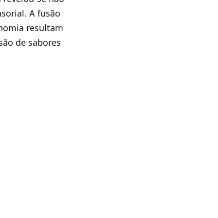
orial. A fusão
onomia resultam
são de sabores