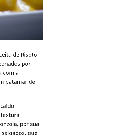
ceita de Risoto
xonados por
a com a
um patamar de
 caldo
textura
onzola, por sua
 salgados, que