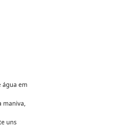
te água em
a maniva,
te uns