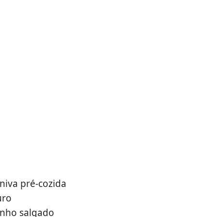
niva pré-cozida
uro
inho salgado