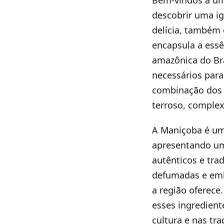
Bem-vindos a uma
descobrir uma ig
delícia, também 
encapsula a essê
amazônica do Bra
necessários para
combinação dos 
terroso, complex
A Maniçoba é um
apresentando um
autênticos e tra
defumadas e emb
a região oferece
esses ingredient
cultura e nas tr