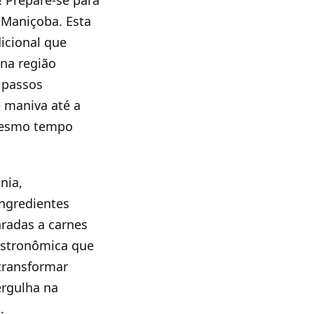
! Prepare-se para
 Maniçoba. Esta
icional que
 na região
s passos
e maniva até a
mesmo tempo
nia,
ngredientes
aradas a carnes
astronômica que
 transformar
ergulha na
.