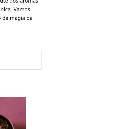
frute dos aromas
ônica. Vamos
o da magia da