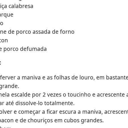
iça calabresa
arque
io
rne de porco assada de forno
con
de porco defumada
:
ferver a maniva e as folhas de louro, em bastan
grande.
ela escalde por 2 vezes o toucinho e acrescente 
r até dissolve-lo totalmente.
lver e começar a ficar escura a maniva, acrescen
bacon e de chouriços em cubos grandes.