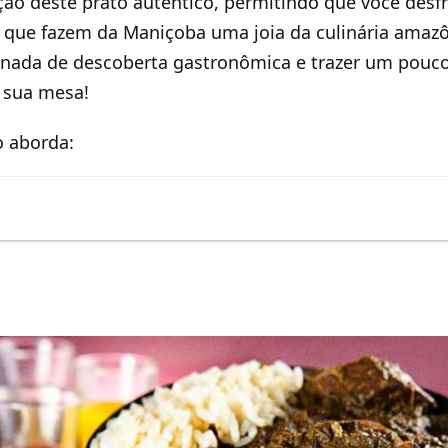
ção deste prato autêntico, permitindo que você des
s que fazem da Maniçoba uma joia da culinária amaz
rnada de descoberta gastronômica e trazer um pouc
 sua mesa!
o aborda: