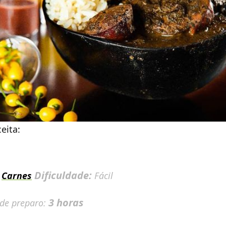
eita:
:
Dificuldade:
Carnes
Fácil
3 horas
 de preparo: