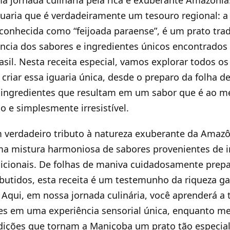
 jornada culinária pela rica e exuberante Amazônia
uaria que é verdadeiramente um tesouro regional: a
conhecida como “feijoada paraense”, é um prato trad
ncia dos sabores e ingredientes únicos encontrados
sil. Nesta receita especial, vamos explorar todos o
 criar essa iguaria única, desde o preparo da folha d
ingredientes que resultam em um sabor que é ao 
o e simplesmente irresistível.
 verdadeiro tributo à natureza exuberante da Amazô
a mistura harmoniosa de sabores provenientes de i
dicionais. De folhas de maniva cuidadosamente prep
utidos, esta receita é um testemunho da riqueza g
. Aqui, em nossa jornada culinária, você aprenderá a
es em uma experiência sensorial única, enquanto m
adições que tornam a Maniçoba um prato tão especial