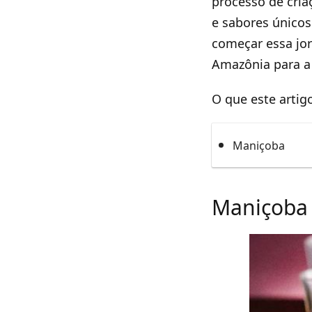
processo de cria
e sabores único
começar essa jo
Amazônia para a
O que este artig
Maniçoba
Maniçoba