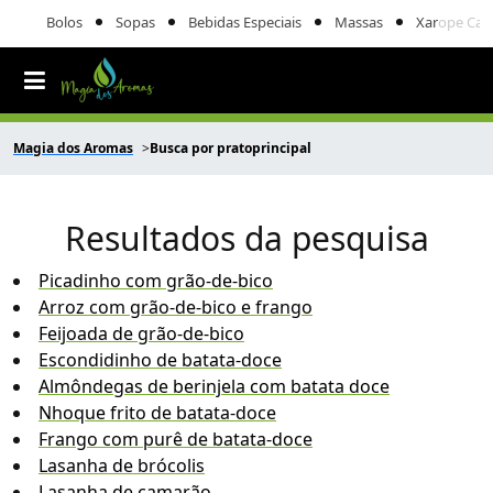
Bolos
Sopas
Bebidas Especiais
Massas
Xarope Cas
Magia dos Aromas
Busca por pratoprincipal
Resultados da pesquisa
Picadinho com grão-de-bico
Arroz com grão-de-bico e frango
Feijoada de grão-de-bico
Escondidinho de batata-doce
Almôndegas de berinjela com batata doce
Nhoque frito de batata-doce
Frango com purê de batata-doce
Lasanha de brócolis
Lasanha de camarão